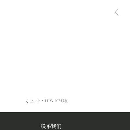
ꁆ
上一个：
LHY-1007 双杠
ꄴ
联系我们