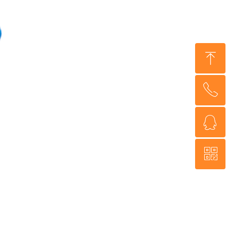
ꁸ
ꂅ
回到顶部
ꁗ
0534-3734999
ꀥ
QQ客服
微信二维码