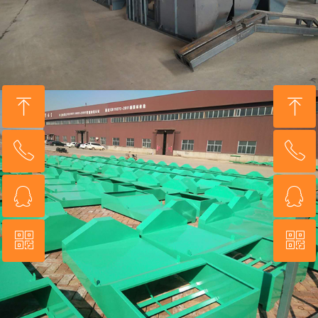
ꁸ
ꁸ
ꂅ
ꂅ
回到顶部
回到顶部
ꁗ
ꁗ
0534-3734999
0534-3734999
ꀥ
ꀥ
QQ客服
QQ客服
微信二维码
微信二维码