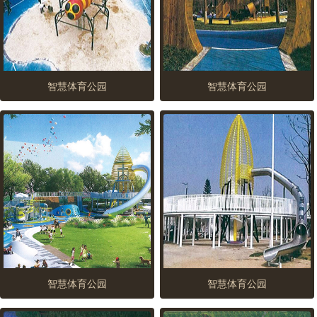
智慧体育公园
智慧体育公园
智慧体育公园
智慧体育公园