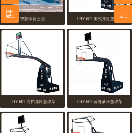
ꀥ
ꀥ
QQ客服
QQ客服
智慧体育公园
LHY-602 美式弹性篮球架
微信二维码
微信二维码
LHY-601 高档弹性篮球架
LHY-603 智能液压篮球架